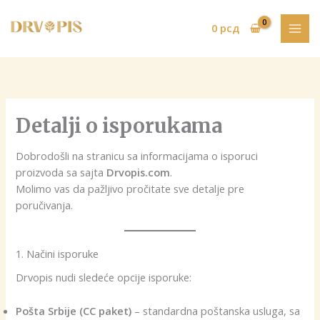
Pređi
na
0
рсд
sadržaj
Detalji o isporukama
Dobrodošli na stranicu sa informacijama o isporuci
proizvoda sa sajta
Drvopis.com
.
Molimo vas da pažljivo pročitate sve detalje pre
poručivanja.
1. Načini isporuke
Drvopis nudi sledeće opcije isporuke:
Pošta Srbije (CC paket)
– standardna poštanska usluga, sa