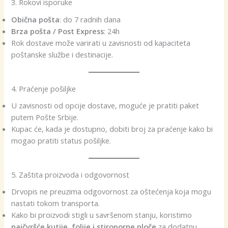
3. Rokovi isporuke
Obična pošta
: do 7 radnih dana
Brza pošta / Post Express
: 24h
Rok dostave može varirati u zavisnosti od kapaciteta
poštanske službe i destinacije.
4. Praćenje pošiljke
U zavisnosti od opcije dostave, moguće je pratiti paket
putem Pošte Srbije.
Kupac će, kada je dostupno, dobiti broj za praćenje kako bi
mogao pratiti status pošiljke.
5. Zaštita proizvoda i odgovornost
Drvopis ne preuzima odgovornost za oštećenja koja mogu
nastati tokom transporta.
Kako bi proizvodi stigli u savršenom stanju, koristimo
najčvršće kutije, folije i stiroporne ploče
za dodatnu