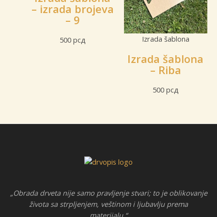
– izrada brojeva
– 9
Izrada šablona
500
рсд
Izrada šablona
– Riba
500
рсд
„Obrada drveta nije samo pravljenje stvari; to je oblikovanje
života sa strpljenjem, veštinom i ljubavlju prema
materijalu.“