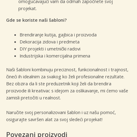
omogućavajući vam da odmah započnete svoj
projekat.
Gde se koriste naši šabloni?
Brendiranje kutija, gajbica i proizvoda
Dekoracija zidova i predmeta
DIY projekti i umetnički radovi
Industrijska i komercijalna primena
Naši šabloni kombinuju preciznost, funkcionalnost i trajnost,
čineći ih idealnim za svakog ko želi profesionalne rezultate.
Bez obzira da li ste preduzetnik koji želi da brendira
proizvode ili kreativac s idejom za oslikavanje, mi ćemo vaše
zamisli pretočiti u realnost.
Naručite svoj personalizovani šablon i uz našu pomoć,
osigurajte savršen alat za svoj sledeći projekat!
Povezani proizvodi