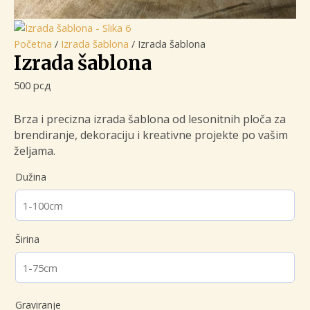
Početna
/
Izrada šablona
/ Izrada šablona
Izrada šablona
500
рсд
Brza i precizna izrada šablona od lesonitnih ploča za
brendiranje, dekoraciju i kreativne projekte po vašim
željama.
Dužina
Širina
Graviranje