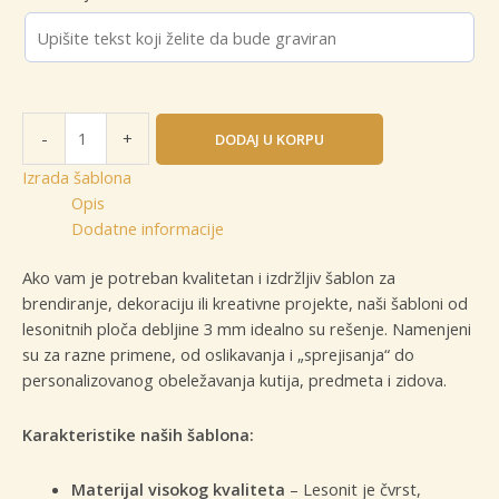
Izrada
-
+
DODAJ U KORPU
šablona
količina
Izrada šablona
Opis
Dodatne informacije
Ako vam je potreban kvalitetan i izdržljiv šablon za
brendiranje, dekoraciju ili kreativne projekte, naši šabloni od
lesonitnih ploča debljine 3 mm idealno su rešenje. Namenjeni
su za razne primene, od oslikavanja i „sprejisanja“ do
personalizovanog obeležavanja kutija, predmeta i zidova.
Karakteristike naših šablona:
Materijal visokog kvaliteta
– Lesonit je čvrst,