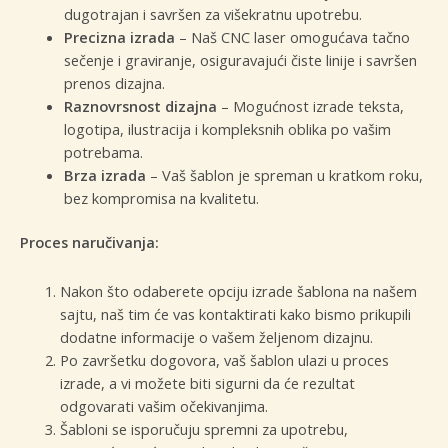
dugotrajan i savršen za višekratnu upotrebu.
Precizna izrada
– Naš CNC laser omogućava tačno
sečenje i graviranje, osiguravajući čiste linije i savršen
prenos dizajna.
Raznovrsnost dizajna
– Mogućnost izrade teksta,
logotipa, ilustracija i kompleksnih oblika po vašim
potrebama.
Brza izrada
– Vaš šablon je spreman u kratkom roku,
bez kompromisa na kvalitetu.
Proces naručivanja:
Nakon što odaberete opciju izrade šablona na našem
sajtu, naš tim će vas kontaktirati kako bismo prikupili
dodatne informacije o vašem željenom dizajnu.
Po završetku dogovora, vaš šablon ulazi u proces
izrade, a vi možete biti sigurni da će rezultat
odgovarati vašim očekivanjima.
Šabloni se isporučuju spremni za upotrebu,