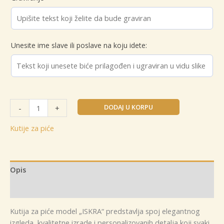
Unesite ime slave ili poslave na koju idete:
Kutija
DODAJ U KORPU
-
+
za
piće
Kutije za piće
model
ISKRA
količina
Opis
Dodatne informacije
Kutija za piće model „ISKRA“ predstavlja spoj elegantnog
izgleda, kvalitetne izrade i personalizovanih detalja koji svaki