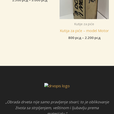
cena:
od
2.500 рсд
do
3.000 рсд
Kutije za piće
Kutija za piće – model Motor
Raspon
800
рсд
–
2.200
рсд
cena:
od
800 рсд
do
2.200 р
„Obrada drveta nije samo pravljenje stvari; to je oblikovanje
života sa strpljenjem, veštinom i ljubavlju prema
materijalu.“