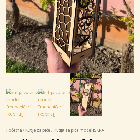
Početna
/
Kutije za piće
/ Kutija za piće model ISKRA