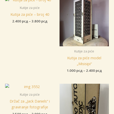
Kutije za piće
Kutija za piće – broj 40
Raspon
2.400
рсд
–
3.800
рсд
cena:
od
2.400 рсд
do
3.800 рсд
Kutije za piće
Kutija za piće model
„Misisipi“
Raspon
1.000
рсд
–
2.400
рсд
cena:
od
1.000 р
do
2.400 р
Kutije za piće
Držač za „Jack Daniels“ i
graviranje fotografije
Raspon
2.500
рсд
–
3.000
рсд