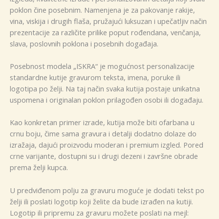
poklon čine posebnim. Namenjena je za pakovanje rakije,
vina, viskija i drugih flaša, pružajući luksuzan i upečatljiv način
prezentacije za različite prilike poput rođendana, venčanja,
slava, poslovnih poklona i posebnih događaja.
Posebnost modela „ISKRA“ je mogućnost personalizacije
standardne kutije gravurom teksta, imena, poruke ili
logotipa po želji. Na taj način svaka kutija postaje unikatna
uspomena i originalan poklon prilagođen osobi ili događaju.
Kao konkretan primer izrade, kutija može biti ofarbana u
crnu boju, čime sama gravura i detalji dodatno dolaze do
izražaja, dajući proizvodu moderan i premium izgled. Pored
crne varijante, dostupni su i drugi dezeni i završne obrade
prema želji kupca.
U predviđenom polju za gravuru moguće je dodati tekst po
želji ili poslati logotip koji želite da bude izrađen na kutiji.
Logotip ili pripremu za gravuru možete poslati na mejl: