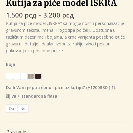
Kutija za piće model ISKRA
Raspon
1.500
рсд
–
3.200
рсд
cena:
Kutija za piće model „ISKRA“ sa mogućnošću personalizacije
od
gravurom teksta, imena ili logotipa po želji. Dostupna u
1.500 рсд
različitim dezenima i bojama, a crna varijanta posebno ističe
do
gravuru i detalje. Idealan izbor za rakiju, vino i poklon
3.200 рсд
pakovanja za posebne prilike.
Boja
Da li Vam je potrebno i piće uz kutiju? (+1200RSD ) 1L
šljiva + standardna flaša
Da
Ne
Graviranje