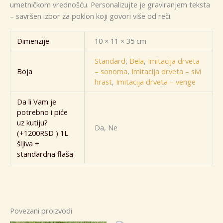
umetničkom vrednošću. Personalizujte je graviranjem teksta
– savršen izbor za poklon koji govori više od reči.
Dimenzije
10 × 11 × 35 cm
Standard
,
Bela
,
Imitacija drveta
Boja
– sonoma
,
Imitacija drveta – sivi
hrast
,
Imitacija drveta – venge
Da li Vam je
potrebno i piće
uz kutiju?
Da, Ne
(+1200RSD ) 1L
šljiva +
standardna flaša
Povezani proizvodi