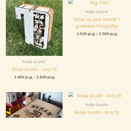
Kutije za piće
Držač za „Jack Daniels“ i
graviranje fotografije
Raspon
2.500
рсд
–
3.000
рсд
cena:
od
2.500 р
do
3.000 р
Kutije za piće
Kutija za piće – broj 70
Raspon
2.400
рсд
–
3.800
рсд
cena:
od
2.400 рсд
do
3.800 рсд
Kutije za piće
Kutija za piće – broj 50
Raspon
2.400
рсд
–
3.800
рсд
cena:
SELECT OPTIONS
od