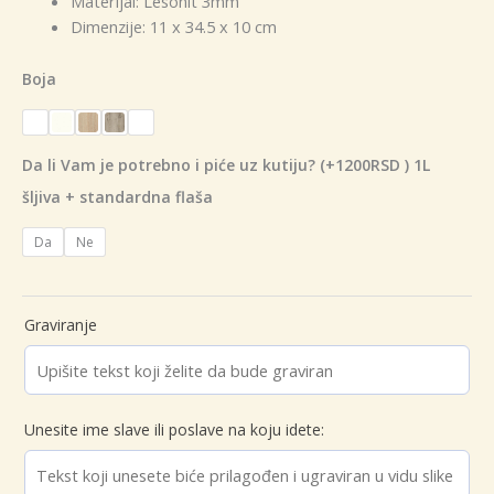
Materijal: Lesonit 3mm
od
Dimenzije: 11 x 34.5 x 10 cm
800 рсд
do
Boja
2.200 рсд
Da li Vam je potrebno i piće uz kutiju? (+1200RSD ) 1L
šljiva + standardna flaša
Da
Ne
Graviranje
Unesite ime slave ili poslave na koju idete: