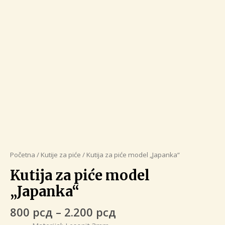
Početna
/
Kutije za piće
/ Kutija za piće model „Japanka“
Kutija za piće model
„Japanka“
Raspon
800
рсд
–
2.200
рсд
cena: