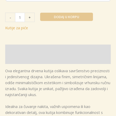
Kutija
DODAJ U KORPU
-
+
za
piće
Kutije za piće
model
"Japanka"
količina
Opis
Dodatne informacije
Ova elegantna drvena kutija oslikava savršenstvo preciznosti
i jedinstvenog dizajna. Ukrašena finim, simetričnim linijama,
odiše minimalističkom estetikom i simbolizuje vrhunsku ručnu
izradu. Svaka kutija je unikat, pažljivo izrađena da zadovolji i
najistančaniji ukus.
Idealna za čuvanje nakita, važnih uspomena ili kao
dekorativan detalj, ova kutija kombinuje funkcionalnost s