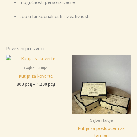
mogućnosti personalizacije
spoju funkcionalnosti i kreativnosti
Povezani proizvodi
Gajbe i kutije
Kutija za koverte
Raspon
800
рсд
–
1.200
рсд
cena:
od
800 рсд
do
1.200 рсд
Gajbe i kutije
Kutija sa poklopcem za
tamjan