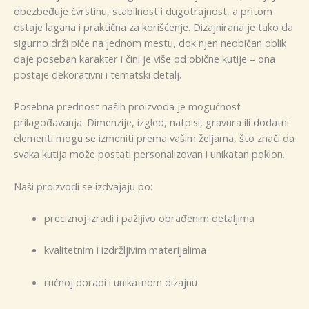
obezbeđuje čvrstinu, stabilnost i dugotrajnost, a pritom
ostaje lagana i praktična za korišćenje. Dizajnirana je tako da
sigurno drži piće na jednom mestu, dok njen neobičan oblik
daje poseban karakter i čini je više od obične kutije – ona
postaje dekorativni i tematski detalj.
Posebna prednost naših proizvoda je mogućnost
prilagođavanja. Dimenzije, izgled, natpisi, gravura ili dodatni
elementi mogu se izmeniti prema vašim željama, što znači da
svaka kutija može postati personalizovan i unikatan poklon.
Naši proizvodi se izdvajaju po:
preciznoj izradi i pažljivo obrađenim detaljima
kvalitetnim i izdržljivim materijalima
ručnoj doradi i unikatnom dizajnu