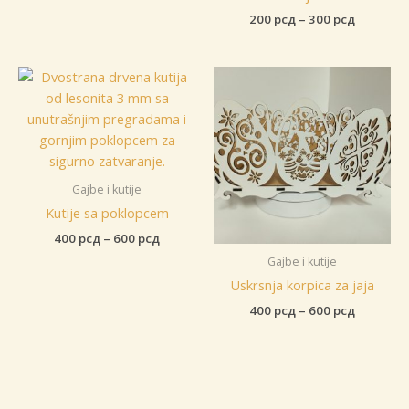
Raspon
200
рсд
–
300
рсд
cena:
od
200 рсд
do
300 рсд
Gajbe i kutije
Kutije sa poklopcem
Raspon
400
рсд
–
600
рсд
cena:
Gajbe i kutije
od
400 рсд
Uskrsnja korpica za jaja
do
Raspon
400
рсд
–
600
рсд
600 рсд
cena:
od
400 рсд
do
600 рсд