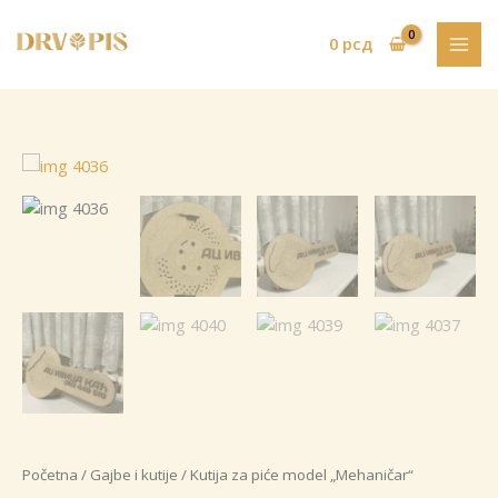
Pređi
na
0
рсд
sadržaj
Početna
/
Gajbe i kutije
/ Kutija za piće model „Mehaničar“