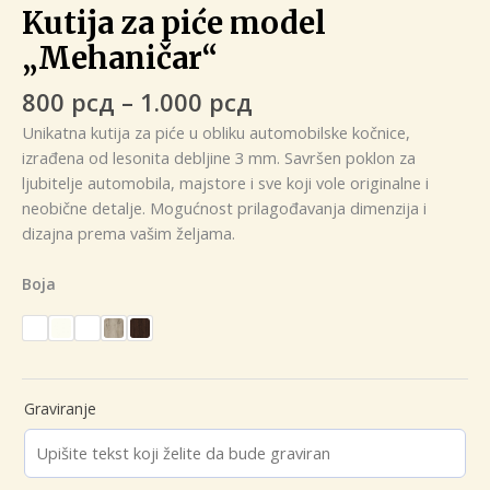
Kutija za piće model
„Mehaničar“
Raspon
800
рсд
–
1.000
рсд
cena:
Unikatna kutija za piće u obliku automobilske kočnice,
od
izrađena od lesonita debljine 3 mm. Savršen poklon za
800 рсд
ljubitelje automobila, majstore i sve koji vole originalne i
do
neobične detalje. Mogućnost prilagođavanja dimenzija i
1.000 рсд
dizajna prema vašim željama.
Boja
Graviranje