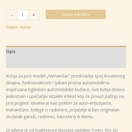
Kutija
DODAJ U KORPU
-
+
za
piće
Gajbe i kutije
model
"Mehaničar"
količina
Opis
Dodatne informacije
Kutija za piće model „Mehaničar“ predstavlja spoj kreativnog
dizajna, funkcionalnosti i ljubavi prema automobilima.
Inspirisana izgledom automobilske kočnice, ova kutija donosi
jedinstven i upečatljiv vizuelni efekat koji će privući pažnju na
prvi pogled. Idealna je kao poklon za auto-entuzijaste,
mehaničare, kolege iz radionice, prijatelje ili kao originalan
dodatak garaži, radionici, kancelariji ili domu.
Izrađena je od kvalitetnog lesonita debljine 3 mm, što joj