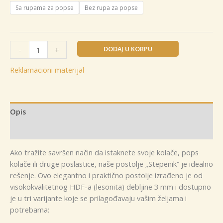
Sa rupama za popse
Bez rupa za popse
Postolje
DODAJ U KORPU
-
+
"stepenik"
za
Reklamacioni materijal
kolače
količina
Opis
Dodatne informacije
Ako tražite savršen način da istaknete svoje kolače, pops
kolače ili druge poslastice, naše postolje „Stepenik“ je idealno
rešenje. Ovo elegantno i praktično postolje izrađeno je od
visokokvalitetnog HDF-a (lesonita) debljine 3 mm i dostupno
je u tri varijante koje se prilagođavaju vašim željama i
potrebama: