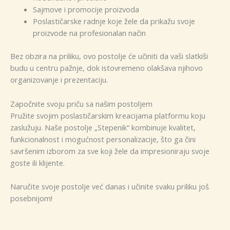
Sajmove i promocije proizvoda
Poslastičarske radnje koje žele da prikažu svoje
proizvode na profesionalan način
Bez obzira na priliku, ovo postolje će učiniti da vaši slatkiši
budu u centru pažnje, dok istovremeno olakšava njihovo
organizovanje i prezentaciju.
Započnite svoju priču sa našim postoljem
Pružite svojim poslastičarskim kreacijama platformu koju
zaslužuju. Naše postolje „Stepenik“ kombinuje kvalitet,
funkcionalnost i mogućnost personalizacije, što ga čini
savršenim izborom za sve koji žele da impresioniraju svoje
goste ili klijente.
Naručite svoje postolje već danas i učinite svaku priliku još
posebnijom!