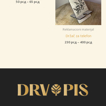
Raspon
50
рсд
–
65
рсд
cena:
od
50 рсд
do
65 рсд
Reklamacioni materijal
Držač za telefon
Raspon
230
рсд
–
400
рсд
cena:
od
230 рсд
do
400 рсд