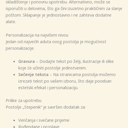
skladištenje i ponovnu upotrebu. Alternativno, može se
isporučiti u delovima, što ga čini izuzetno praktičnim za slanje
poštom. Sklapanje je jednostavno i ne zahteva dodatne
alate.
Personalizacija na najvišem nivou
Jedan od najvećih aduta ovog postolja je mogućnost
personalizacije.
Gravura
– Dodajte tekst po želji, ilustracije ili slike
koje će učiniti postolje jedinstvenim.
Sečenje teksta
– Na stranicama postolja možemo
izrezati tekst po vašem izboru, što daje poseban
estetski efekat i personalizaciju.
Prilike za upotrebu
Postolje „Stepenik“ je savršen dodatak za:
Venčanja i svečane prijeme
Rođendane i proslave