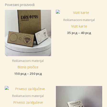
Povezani proizvodi
Reklamacioni materijal
Vizit karte
Raspon
35
рсд
–
40
рсд
cena:
od
35 рсд
do
40 рсд
Reklamacioni materijal
Biznis pločice
Raspon
150
рсд
–
250
рсд
cena:
od
150 рсд
do
250 рсд
Reklamacioni materijal
Privesci za ključeve