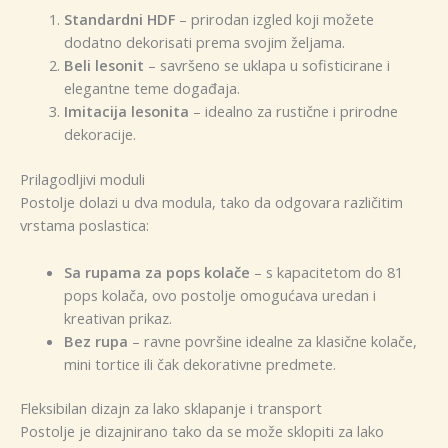
Standardni HDF
– prirodan izgled koji možete
dodatno dekorisati prema svojim željama.
Beli lesonit
– savršeno se uklapa u sofisticirane i
elegantne teme događaja.
Imitacija lesonita
– idealno za rustične i prirodne
dekoracije.
Prilagodljivi moduli
Postolje dolazi u dva modula, tako da odgovara različitim
vrstama poslastica:
Sa rupama za pops kolače
– s kapacitetom do 81
pops kolača, ovo postolje omogućava uredan i
kreativan prikaz.
Bez rupa
– ravne površine idealne za klasične kolače,
mini tortice ili čak dekorativne predmete.
Fleksibilan dizajn za lako sklapanje i transport
Postolje je dizajnirano tako da se može sklopiti za lako