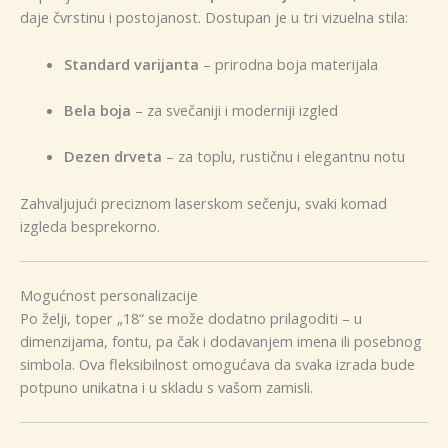
daje čvrstinu i postojanost. Dostupan je u tri vizuelna stila:
Standard varijanta
– prirodna boja materijala
Bela boja
– za svečaniji i moderniji izgled
Dezen drveta
– za toplu, rustičnu i elegantnu notu
Zahvaljujući preciznom laserskom sečenju, svaki komad
izgleda besprekorno.
Mogućnost personalizacije
Po želji, toper „18“ se može dodatno prilagoditi – u
dimenzijama, fontu, pa čak i dodavanjem imena ili posebnog
simbola. Ova fleksibilnost omogućava da svaka izrada bude
potpuno unikatna i u skladu s vašom zamisli.