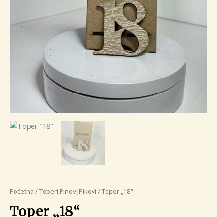
Početna
/
Toperi,Pinovi,Pikovi
/ Toper „18“
Toper „18“