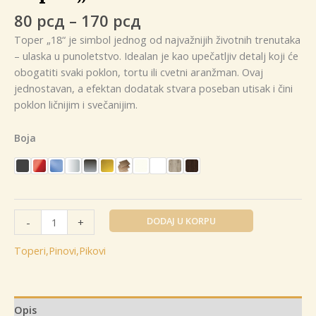
Raspon
80
рсд
–
170
рсд
cena:
Toper „18“ je simbol jednog od najvažnijih životnih trenutaka
od
– ulaska u punoletstvo. Idealan je kao upečatljiv detalj koji će
80 рсд
obogatiti svaki poklon, tortu ili cvetni aranžman. Ovaj
do
jednostavan, a efektan dodatak stvara poseban utisak i čini
170 рсд
poklon ličnijim i svečanijim.
Boja
Toper
DODAJ U KORPU
-
+
"18"
količina
Toperi,Pinovi,Pikovi
Opis