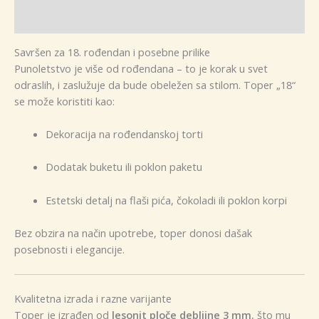
Dodatne informacije
Savršen za 18. rođendan i posebne prilike
Punoletstvo je više od rođendana – to je korak u svet
odraslih, i zaslužuje da bude obeležen sa stilom. Toper „18“
se može koristiti kao:
Dekoracija na rođendanskoj torti
Dodatak buketu ili poklon paketu
Estetski detalj na flaši pića, čokoladi ili poklon korpi
Bez obzira na način upotrebe, toper donosi dašak
posebnosti i elegancije.
Kvalitetna izrada i razne varijante
Toper je izrađen od
lesonit ploče debljine 3 mm
, što mu