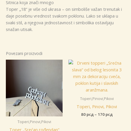
Sitnica koja znači mnogo
Toper „18“ je više od ukrasa – on simboliše važan trenutak i
daje posebnu vrednost svakom poklonu. Lako se uklapa u
svaki stil, a njegova jednostavnost i simbolika ostavljaju
snažan utisak.
Povezani proizvodi
Toperi,Pinovi,Pikovi
Toperi, Pinovi, Pikovi
Raspon
80
рсд
–
170
рсд
cena:
Toperi,Pinovi,Pikovi
od
80 рсд
Toper „Srećan rođendan“