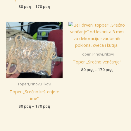
do
Raspon
80
рсд
–
170
рсд
170 рсд
cena:
od
80 рсд
do
170 рсд
Toperi,Pinovi,Pikovi
Toper „Srećno venčanje“
Raspon
80
рсд
–
170
рсд
cena:
od
Toperi,Pinovi,Pikovi
80 рсд
do
Toper „Srećno krštenje +
170 рсд
ime“
Raspon
80
рсд
–
170
рсд
cena:
od
80 рсд
do
170 рсд