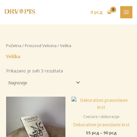
Pređi
na
0
рсд
sadržaj
Početna
/ Proizvod Velicina / Velika
Velika
Sortirano
Prikazano je svih 3 rezultata
po
najnovijem
Cvećare i dekoracije
Dekorativni pravoslavni krst
Raspon
55
рсд
–
90
рсд