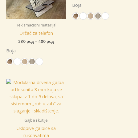
cena:
Boja
od
55 рсд
do
90 рсд
Reklamacioni materijal
Držač za telefon
Raspon
230
рсд
–
400
рсд
cena:
Boja
od
230 рсд
do
400 рсд
Gajbe i kutije
Uklopive gajbice sa
rukohvatima