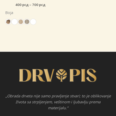
Raspon
400
рсд
–
700
рсд
cena:
Boja
od
400 рсд
do
700 рсд
„Obrada drveta nije samo pravljenje stvari; to je oblikovanje
života sa strpljenjem, veštinom i ljubavlju prema
materijalu.“